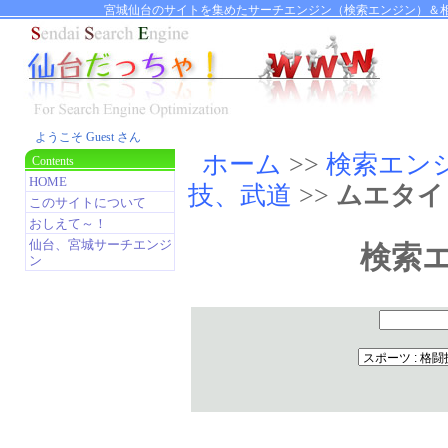
宮城仙台のサイトを集めたサーチエンジン（検索エンジン）＆相
ようこそ Guest さん
ホーム
>>
検索エン
Contents
HOME
技、武道
>>
ムエタイ
このサイトについて
おしえて～！
仙台、宮城サーチエンジ
検索
ン