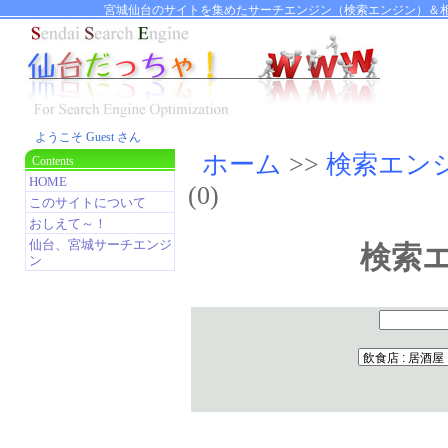
宮城仙台のサイトを集めたサーチエンジン（検索エンジン）＆相
ようこそ Guest さん
ホーム
>>
検索エン
Contents
HOME
(0)
このサイトについて
おしえて～！
仙台、宮城サーチエンジ
検索
ン