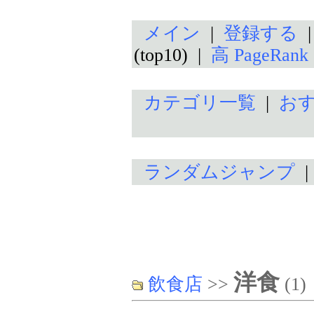
メイン
|
登録する
(top10) |
高 PageRan
カテゴリ一覧
|
お
ランダムジャンプ
洋食
飲食店
>>
(1)