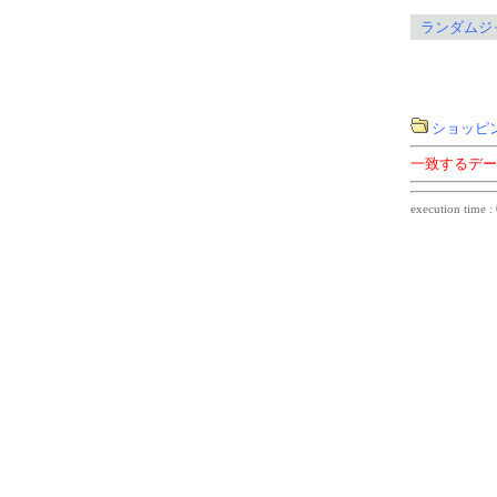
ランダムジ
ショッピ
一致するデー
execution time :