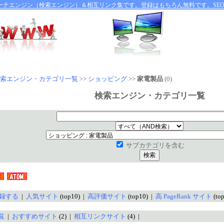
ーチエンジン（検索エンジン）＆相互リンク集です。登録はもちろん無料です。SE
索エンジン・カテゴリ一覧
>>
ショッピング
>>
家電製品
(0)
検索エンジン・カテゴリ一覧
サブカテゴリを含む
録する
|
人気サイト
(top10) |
高評価サイト
(top10) |
高 PageRank サイト
(to
覧
|
おすすめサイト
(2) |
相互リンクサイト
(4) |