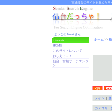
宮城仙台のサイトを集めたサ
ようこそ Guest さん
ホーム
>>
検
Contents
HOME
このサイトについて
おしえて～！
仙台、宮城サーチエンジ
ン
メイン
|
登
カテゴリ一